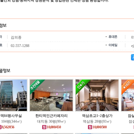
 물건외 강남
/
송파지역 상권분석 및 창업관련 언제든 상담 환영합니다
.
김의종
0
02-557-1288
e
역84평사무실
한티역인근카페자리
역삼초교1~2층상가
잠
104평(344㎡)
대치동 30평(99㎡)
역삼동 28평(93㎡)
잠실
8,562/856
10,000/450
10,000/500