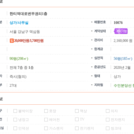
한티역대로변무권리1층
상가/사무실
10076
서울 강남구 역삼동
20,000만원/1,700만원
2,160,000 원
90평(298㎡)
56평(185㎡)
전체
7
층 중
1
층
2020년 2월
즉시(협의)
상가
27대
수인분당선 
붙박이장
옷장
책상
의자
TV
냉장고
에어컨
전자렌지
인덕션
가스렌지
전기렌지
씽크대