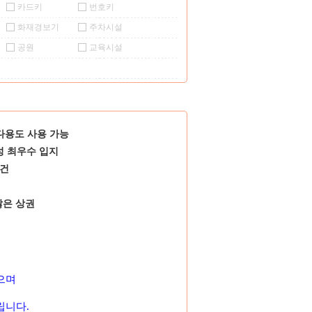
카드키
번호키
화재경보기
주차시설
공원
교육시설
 다용도 사용 가능
성 최우수 입지
여건
많은 상권
으며
립니다
.