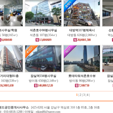
역사무실/학원
석촌호수90평사무실
대방역337평체육시
선
50평(165㎡)
석촌동 107평(354㎡)
대방동 626평(2,069㎡)
역삼
6,000/600
13,000/689
20,000/1,500
거리대형B1층
잠실역550평사무실
롯데타워석촌호수뷰
잠실
163평(539㎡)
방이동 650평(2,149㎡)
방이동 90평(298㎡)
잠실
16,300/1,630
140,000/3,520
7,500/750
1
|
2
|
3
|
4
|
랜드공인중개사사무소
[425-020] 서울 강남구 역삼로 310 1층 95호, 2층 16호
 010-6818-1288 | 이메일 : ejkim86@naver.com