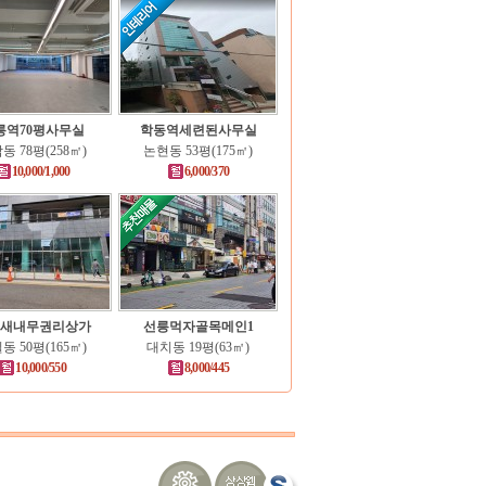
릉역70평사무실
학동역세련된사무실
동 78평(258㎡)
논현동 53평(175㎡)
10,000/1,000
6,000/370
새내무권리상가
선릉먹자골목메인1
동 50평(165㎡)
대치동 19평(63㎡)
10,000/550
8,000/445