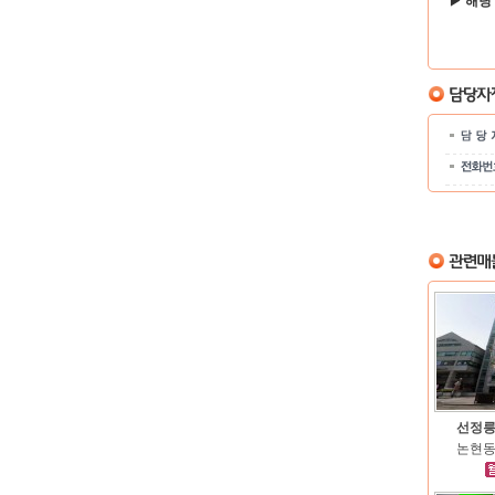
▶
해당
선정릉
논현동 