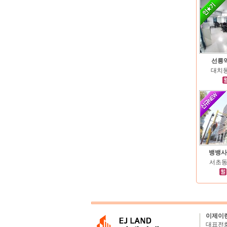
선릉
대치동 
뱅뱅사
서초동 
이제이
대표전화 :