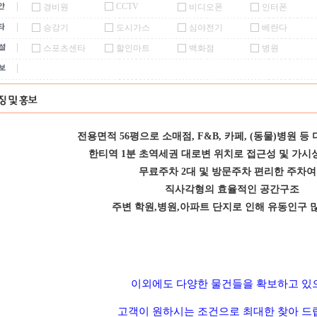
CCTV
경비원
비디오폰
인터폰
승강기
도시가스
심야전기
베란다
스포츠센타
할인마트
백화점
병원
전용면적 56평으로 소매점, F&B, 카페, (동물)병원 등
한티역 1분 초역세권 대로변 위치로 접근성 및 가시
무료주차 2대 및 방문주차 편리한 주차
직사각형의 효율적인 공간구조
주변 학원,병원,아파트 단지로 인해 유동인구 
이외에도 다양한 물건들을 확보하고 있
고객이 원하시는 조건으로 최대한 찾아 드