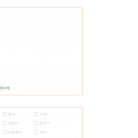
한티역
침대
식탁
세탁기
정수기
샤워부스
비대