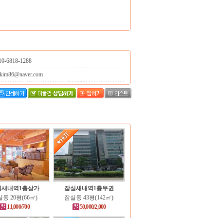
10-6818-1288
jkim86@naver.com
실새내역1층상가
잠실새내역1층무권
동 20평(66㎡)
잠실동 43평(142㎡)
11,000/700
50,000/2,000