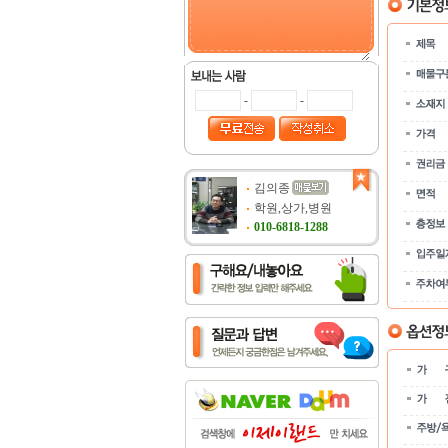
-
-
김의종
학원,상가,병원
010-6818-1288